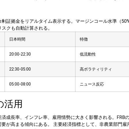
剰証拠金をリアルタイム表示する。マージンコール水準（50%
リスクも自動計算される。
日本時間
特徴
20:00-22:30
低流動性
22:30-05:00
高ボラティリティ
05:00-08:00
ニュース反応
の活用
、経済成長率、インフレ率、雇用情勢に大きく影響される。FR
い需要が高まる傾向にある。
主要経済指標として、非農業部門雇