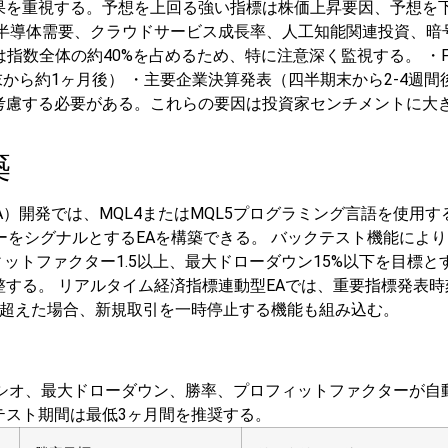
結果を重視する。予想を上回る強い指標は株価上昇要因、予想を
導体需要、クラウドサービス成長率、人工知能関連投資、暗号通
期決算結果は指数全体の約40%を占めるため、特に注意深く監視する。
・
末から約1ヶ月後）
・主要企業決算発表（四半期末から2-4週間
考慮する必要がある。これらの要因は投資家センチメントに大
築
EA）開発では、MQL4またはMQL5プログラミング言語を使用
ーをシグナルとするEAを構築できる。
バックテスト機能により
ィットファクター1.5以上、最大ドローダウン15%以下を目標
整する。
リアルタイム経済指標連動型EAでは、重要指標発表
を超えた場合、新規取引を一時停止する機能も組み込む。
シャープレシオ、最大ドローダウン、勝率、プロフィットファクター
テスト期間は最低3ヶ月間を推奨する。