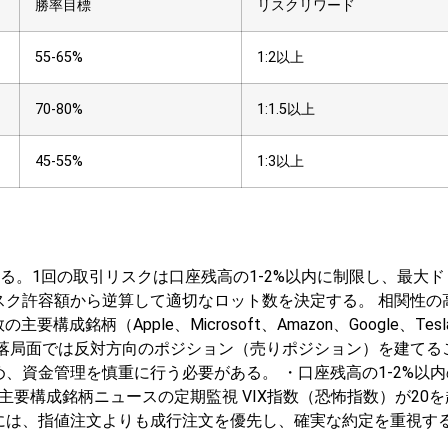
勝率目標
リスクリワード
55-65%
1:2以上
70-80%
1:1.5以上
45-55%
1:3以上
ある。1回の取引リスクは口座残高の1-2%以内に制限し、最大
スク許容額から逆算して適切なロット数を決定する。
相関性の高
要構成銘柄（Apple、Microsoft、Amazon、Google
落局面では反対方向のポジション（売りポジション）を建てる
め、資金管理を慎重に行う必要がある。
・口座残高の1-2%以
主要構成銘柄ニュースの定期監視
VIX指数（恐怖指数）が2
には、指値注文よりも成行注文を優先し、確実な約定を重視す