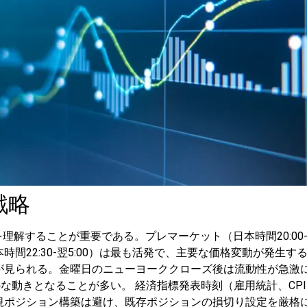
戦略
を理解することが重要である。プレマーケット（日本時間20:00
間22:30-翌5:00）は最も活発で、主要な価格変動が発生す
が見られる。金曜日のニューヨーククローズ後は流動性が急激
静かな動きとなることが多い。
経済指標発表時刻（雇用統計、CPI
規ポジション構築は避け、既存ポジションの損切り設定を厳格