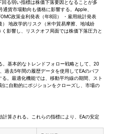
下回る弱い指標は株価下落要因となることが多
貨市場動向も価格に影響する。Apple、
FOMC政策金利発表（年8回）
・雇用統計発表
後）
地政学的リスク（米中貿易摩擦、地域紛
きく影響し、リスクオフ局面では株価下落圧力と
する。基本的なトレンドフォロー戦略として、20
、過去5年間の履歴データを使用してEAのパフ
とする。最適化機能では、移動平均線の期間、スト
時刻に自動的にポジションをクローズし、市場の
が自動計算される。これらの指標により、EAの安定