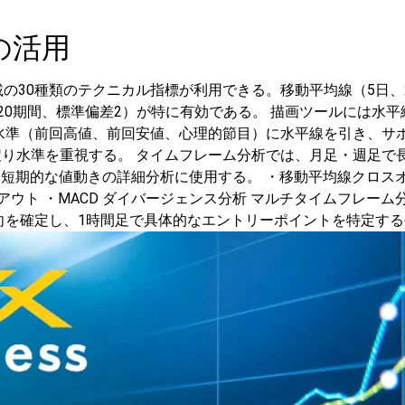
の活用
準搭載の30種類のテクニカル指標が利用できる。移動平均線（5日、2
ド（20期間、標準偏差2）が特に有効である。
描画ツールには水平
水準（前回高値、前回安値、心理的節目）に水平線を引き、サ
%の戻り水準を重視する。
タイムフレーム分析では、月足・週足で
は短期的な値動きの詳細分析に使用する。
・移動平均線クロス
アウト
・MACD ダイバージェンス分析
マルチタイムフレーム
向を確定し、1時間足で具体的なエントリーポイントを特定す