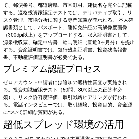
て、郵便番号、都道府県、市区町村、建物名を完全に記載
する。適格投資家認定テストでは、デリバティブ取引、リ
スク管理、市場分析に関する専門知識が問われる。
本人確
認書類として、パスポート、運転免許証の高解像度画像
（300dpi以上）をアップロードする。収入証明書として、
源泉徴収票、確定申告書、給与明細（直近3ヶ月分）を提出
する。資産証明書では、銀行残高証明書、投資残高報告
書、不動産評価証明書が必要である。
プレミアム認証プロセス
ゼロアカウント申請者には追加の適格性審査が実施され
る。投資知識確認テスト（50問、80%以上の正答率必
須）、リスク許容度評価、取引戦略ヒアリングが行われ
る。電話インタビューでは、取引経験、投資目的、資金源
について詳細な質問がある。
超低スプレッド環境の活用
エクネス ゼロ アカウントでは主要通貨ペア8種類で真の