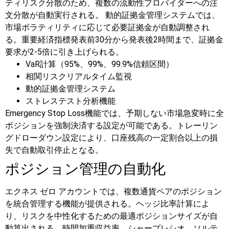
ティリスク分散のため、複数の流動性プロバイダーへの注
文分散が自動実行される。
動的証拠金管理システムでは、
市場ボラティリティに応じて必要証拠金が自動調整され
る。重要経済指標発表前30分から発表後2時間まで、証拠金
要求が2-5倍に引き上げられる。
VaR計算（95%、99%、99.9%信頼区間）
相関リスクリアルタイム監視
動的証拠金管理システム
ストレステスト分析機能
Emergency Stop Loss機能では、予期しない市場急変時に全
ポジションを強制決済する設定が可能である。トレーリン
グドローダウン設定により、口座残高の一定割合以上の損
失で自動取引停止となる。
ポジション管理の自動化
エクネス ゼロ アカウントでは、複数通貨ペアのポジション
を統合管理する機能が提供される。ヘッジ比率計算によ
り、リスクを中性化するための最適ポジションサイズが自
動算出される。時間加重収益率、シャープレシオ、ソルテ