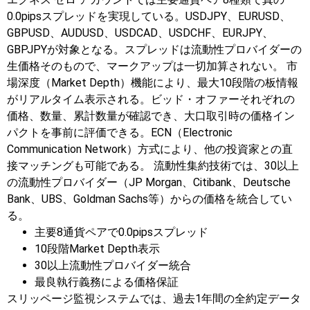
0.0pipsスプレッドを実現している。USDJPY、EURUSD、
GBPUSD、AUDUSD、USDCAD、USDCHF、EURJPY、
GBPJPYが対象となる。スプレッドは流動性プロバイダーの
生価格そのもので、マークアップは一切加算されない。
市
場深度（Market Depth）機能により、最大10段階の板情報
がリアルタイム表示される。ビッド・オファーそれぞれの
価格、数量、累計数量が確認でき、大口取引時の価格イン
パクトを事前に評価できる。ECN（Electronic
Communication Network）方式により、他の投資家との直
接マッチングも可能である。
流動性集約技術では、30以上
の流動性プロバイダー（JP Morgan、Citibank、Deutsche
Bank、UBS、Goldman Sachs等）からの価格を統合してい
る。
主要8通貨ペアで0.0pipsスプレッド
10段階Market Depth表示
30以上流動性プロバイダー統合
最良執行義務による価格保証
スリッページ監視システムでは、過去1年間の全約定データ