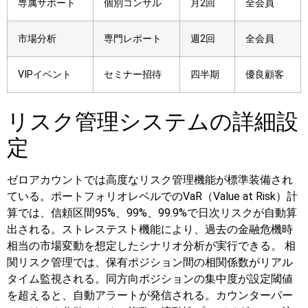
専属サポート
個別コンサル
月2回
全会員
市場分析
専門レポート
週2回
全会員
VIPイベント
セミナー招待
四半期
優良顧客
リスク管理システムの詳細設
定
ゼロアカウントでは高度なリスク管理機能が標準装備され
ている。ポートフォリオレベルでのVaR（Value at Risk）計
算では、信頼区間95%、99%、99.9%で日次リスクが自動算
出される。ストレステスト機能により、過去の金融危機時
相当の市場変動を想定したシナリオ分析が実行できる。
相
関リスク管理では、保有ポジション間の相関係数がリアル
タイム監視される。同方向ポジションの集中度が設定閾値
を超えると、自動アラートが発信される。カウンターパー