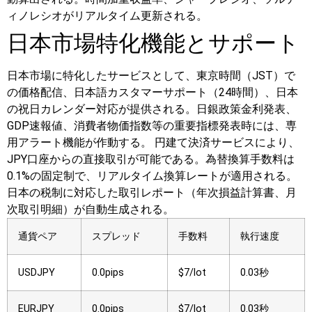
ィノレシオがリアルタイム更新される。
日本市場特化機能とサポート
日本市場に特化したサービスとして、東京時間（JST）で
の価格配信、日本語カスタマーサポート（24時間）、日本
の祝日カレンダー対応が提供される。日銀政策金利発表、
GDP速報値、消費者物価指数等の重要指標発表時には、専
用アラート機能が作動する。
円建て決済サービスにより、
JPY口座からの直接取引が可能である。為替換算手数料は
0.1%の固定制で、リアルタイム換算レートが適用される。
日本の税制に対応した取引レポート（年次損益計算書、月
次取引明細）が自動生成される。
通貨ペア
スプレッド
手数料
執行速度
USDJPY
0.0pips
$7/lot
0.03秒
EURJPY
0.0pips
$7/lot
0.03秒