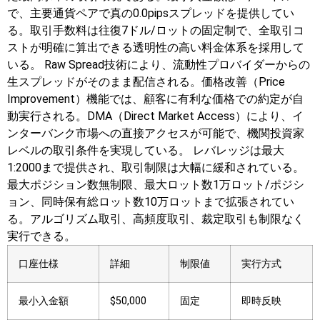
で、主要通貨ペアで真の0.0pipsスプレッドを提供してい
る。取引手数料は往復7ドル/ロットの固定制で、全取引コ
ストが明確に算出できる透明性の高い料金体系を採用して
いる。
Raw Spread技術により、流動性プロバイダーからの
生スプレッドがそのまま配信される。価格改善（Price
Improvement）機能では、顧客に有利な価格での約定が自
動実行される。DMA（Direct Market Access）により、イ
ンターバンク市場への直接アクセスが可能で、機関投資家
レベルの取引条件を実現している。
レバレッジは最大
1:2000まで提供され、取引制限は大幅に緩和されている。
最大ポジション数無制限、最大ロット数1万ロット/ポジシ
ョン、同時保有総ロット数10万ロットまで拡張されてい
る。アルゴリズム取引、高頻度取引、裁定取引も制限なく
実行できる。
口座仕様
詳細
制限値
実行方式
最小入金額
$50,000
固定
即時反映