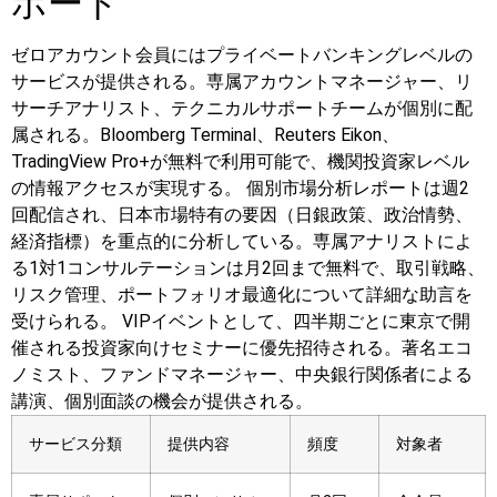
ポート
ゼロアカウント会員にはプライベートバンキングレベルの
サービスが提供される。専属アカウントマネージャー、リ
サーチアナリスト、テクニカルサポートチームが個別に配
属される。Bloomberg Terminal、Reuters Eikon、
TradingView Pro+が無料で利用可能で、機関投資家レベル
の情報アクセスが実現する。
個別市場分析レポートは週2
回配信され、日本市場特有の要因（日銀政策、政治情勢、
経済指標）を重点的に分析している。専属アナリストによ
る1対1コンサルテーションは月2回まで無料で、取引戦略、
リスク管理、ポートフォリオ最適化について詳細な助言を
受けられる。
VIPイベントとして、四半期ごとに東京で開
催される投資家向けセミナーに優先招待される。著名エコ
ノミスト、ファンドマネージャー、中央銀行関係者による
講演、個別面談の機会が提供される。
サービス分類
提供内容
頻度
対象者