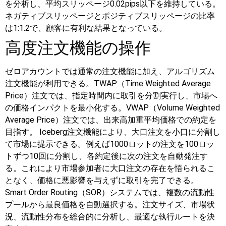
を分析し、平均スリッページ0.02pips以下を維持している。
ネガティブスリッページとポジティブスリッページの比率
は1:1.2で、顧客に有利な結果となっている。
高度注文機能の操作
ゼロアカウントでは通常の注文機能に加え、アルゴリズム
注文機能が利用できる。TWAP（Time Weighted Average
Price）注文では、指定時間内に取引を分割実行し、市場へ
の価格インパクトを最小化する。VWAP（Volume Weighted
Average Price）注文では、出来高加重平均価格での約定を
目指す。
Iceberg注文機能により、大口注文を小口に分割し
て市場に提示できる。例えば1000ロットの注文を100ロッ
トずつ10回に分割し、各約定後に次の注文を自動発注す
る。これにより市場参加者に大口注文の存在を悟られるこ
となく、価格に悪影響を与えずに取引を完了できる。
Smart Order Routing（SOR）システムでは、複数の流動性
プールから最良価格を自動選択する。注文サイズ、市場状
況、流動性分布を総合的に分析し、最適な執行ルートを決